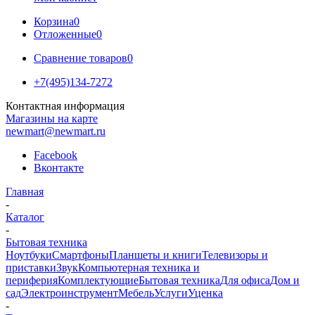
Корзина
0
Отложенные
0
Сравнение товаров
0
+7(495)134-7272
Контактная информация
Магазины на карте
newmart@newmart.ru
Facebook
Вконтакте
Главная
-
Каталог
-
Бытовая техника
Ноутбуки
Смартфоны
Планшеты и книги
Телевизоры и
приставки
Звук
Компьютерная техника и
периферия
Комплектующие
Бытовая техника
Для офиса
Дом и
сад
Электроинструмент
Мебель
Услуги
Уценка
-