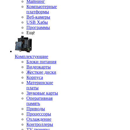
Майнинг
Компьютерные
платформы
Веб-камеры
USB Хабы
Программы
Ещё
Комплектующие
Блоки питания
Видеокарты
Жесткие диски
Корпуса
Материнские
платы
Звуковые карты
Оперативная
память
Приводы
Процессоры
Охлаждение
Контроллеры
TV-тюнеры