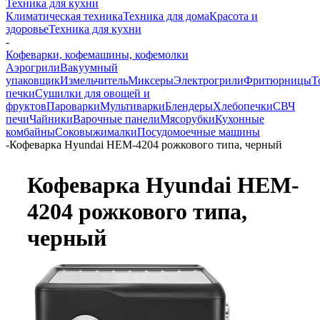
Техника для кухни
Климатическая техника
Техника для дома
Красота и
здоровье
Техника для кухни
-
Кофеварки, кофемашины, кофемолки
Аэрогрили
Вакуумный
упаковщик
Измельчитель
Миксеры
Электрогрили
Фритюрницы
Т
печки
Сушилки для овощей и
фруктов
Пароварки
Мультиварки
Блендеры
Хлебопечки
СВЧ
печи
Чайники
Варочные панели
Мясорубки
Кухонные
комбайны
Соковыжималки
Посудомоечные машины
-
Кофеварка Hyundai HEM-4204 рожкового типа, черный
Кофеварка Hyundai HEM-
4204 рожкового типа,
черный