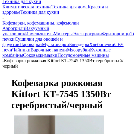
Техника для кухни
Климатическая техника
Техника для дома
Красота и
здоровье
Техника для кухни
-
Кофеварки, кофемашины, кофемолки
Аэрогрили
Вакуумный
упаковщик
Измельчитель
Миксеры
Электрогрили
Фритюрницы
Т
печки
Сушилки для овощей и
фруктов
Пароварки
Мультиварки
Блендеры
Хлебопечки
СВЧ
печи
Чайники
Варочные панели
Мясорубки
Кухонные
комбайны
Соковыжималки
Посудомоечные машины
-
Кофеварка рожковая Kitfort КТ-7545 1350Вт серебристый/
черный
Кофеварка рожковая
Kitfort КТ-7545 1350Вт
серебристый/черный