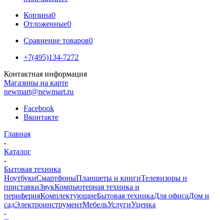
Корзина
0
Отложенные
0
Сравнение товаров
0
+7(495)134-7272
Контактная информация
Магазины на карте
newmart@newmart.ru
Facebook
Вконтакте
Главная
-
Каталог
-
Бытовая техника
Ноутбуки
Смартфоны
Планшеты и книги
Телевизоры и
приставки
Звук
Компьютерная техника и
периферия
Комплектующие
Бытовая техника
Для офиса
Дом и
сад
Электроинструмент
Мебель
Услуги
Уценка
-