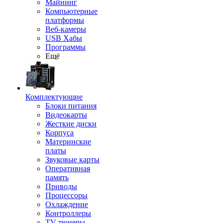
Майнинг
Компьютерные
платформы
Веб-камеры
USB Хабы
Программы
Ещё
Комплектующие
Блоки питания
Видеокарты
Жесткие диски
Корпуса
Материнские
платы
Звуковые карты
Оперативная
память
Приводы
Процессоры
Охлаждение
Контроллеры
TV-тюнеры