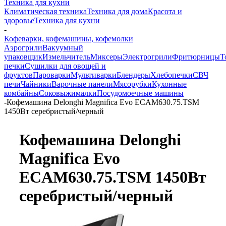
Техника для кухни
Климатическая техника
Техника для дома
Красота и
здоровье
Техника для кухни
-
Кофеварки, кофемашины, кофемолки
Аэрогрили
Вакуумный
упаковщик
Измельчитель
Миксеры
Электрогрили
Фритюрницы
Т
печки
Сушилки для овощей и
фруктов
Пароварки
Мультиварки
Блендеры
Хлебопечки
СВЧ
печи
Чайники
Варочные панели
Мясорубки
Кухонные
комбайны
Соковыжималки
Посудомоечные машины
-
Кофемашина Delonghi Magnifica Evo ECAM630.75.TSM
1450Вт серебристый/черный
Кофемашина Delonghi
Magnifica Evo
ECAM630.75.TSM 1450Вт
серебристый/черный