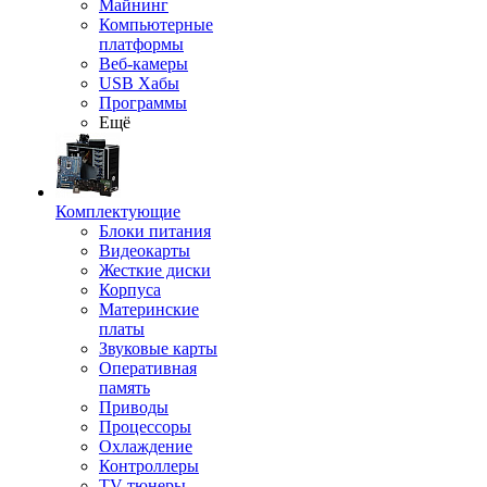
Майнинг
Компьютерные
платформы
Веб-камеры
USB Хабы
Программы
Ещё
Комплектующие
Блоки питания
Видеокарты
Жесткие диски
Корпуса
Материнские
платы
Звуковые карты
Оперативная
память
Приводы
Процессоры
Охлаждение
Контроллеры
TV-тюнеры