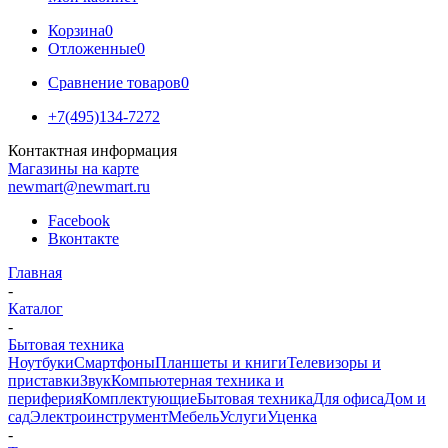
Корзина
0
Отложенные
0
Сравнение товаров
0
+7(495)134-7272
Контактная информация
Магазины на карте
newmart@newmart.ru
Facebook
Вконтакте
Главная
-
Каталог
-
Бытовая техника
Ноутбуки
Смартфоны
Планшеты и книги
Телевизоры и
приставки
Звук
Компьютерная техника и
периферия
Комплектующие
Бытовая техника
Для офиса
Дом и
сад
Электроинструмент
Мебель
Услуги
Уценка
-