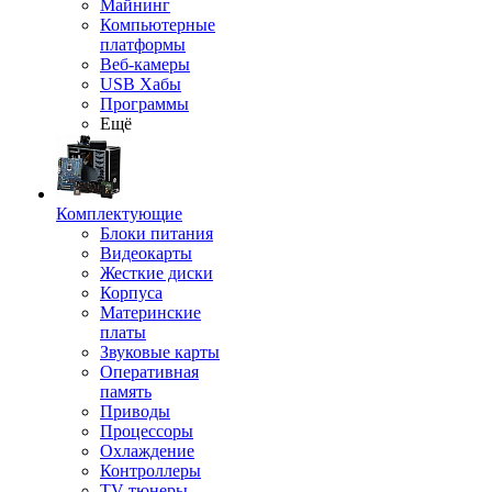
Майнинг
Компьютерные
платформы
Веб-камеры
USB Хабы
Программы
Ещё
Комплектующие
Блоки питания
Видеокарты
Жесткие диски
Корпуса
Материнские
платы
Звуковые карты
Оперативная
память
Приводы
Процессоры
Охлаждение
Контроллеры
TV-тюнеры