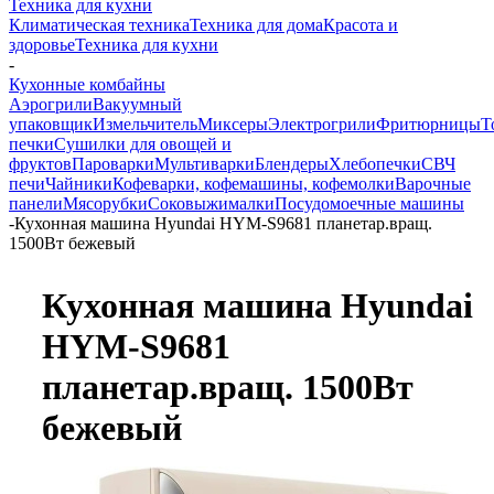
Техника для кухни
Климатическая техника
Техника для дома
Красота и
здоровье
Техника для кухни
-
Кухонные комбайны
Аэрогрили
Вакуумный
упаковщик
Измельчитель
Миксеры
Электрогрили
Фритюрницы
Т
печки
Сушилки для овощей и
фруктов
Пароварки
Мультиварки
Блендеры
Хлебопечки
СВЧ
печи
Чайники
Кофеварки, кофемашины, кофемолки
Варочные
панели
Мясорубки
Соковыжималки
Посудомоечные машины
-
Кухонная машина Hyundai HYM-S9681 планетар.вращ.
1500Вт бежевый
Кухонная машина Hyundai
HYM-S9681
планетар.вращ. 1500Вт
бежевый