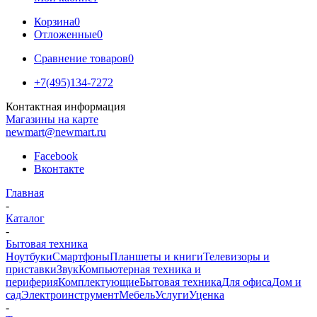
Корзина
0
Отложенные
0
Сравнение товаров
0
+7(495)134-7272
Контактная информация
Магазины на карте
newmart@newmart.ru
Facebook
Вконтакте
Главная
-
Каталог
-
Бытовая техника
Ноутбуки
Смартфоны
Планшеты и книги
Телевизоры и
приставки
Звук
Компьютерная техника и
периферия
Комплектующие
Бытовая техника
Для офиса
Дом и
сад
Электроинструмент
Мебель
Услуги
Уценка
-