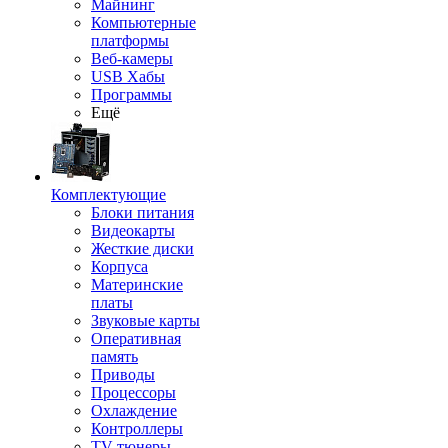
Майнинг
Компьютерные
платформы
Веб-камеры
USB Хабы
Программы
Ещё
Комплектующие
Блоки питания
Видеокарты
Жесткие диски
Корпуса
Материнские
платы
Звуковые карты
Оперативная
память
Приводы
Процессоры
Охлаждение
Контроллеры
TV-тюнеры