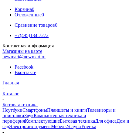
Корзина
0
Отложенные
0
Сравнение товаров
0
+7(495)134-7272
Контактная информация
Магазины на карте
newmart@newmart.ru
Facebook
Вконтакте
Главная
-
Каталог
-
Бытовая техника
Ноутбуки
Смартфоны
Планшеты и книги
Телевизоры и
приставки
Звук
Компьютерная техника и
периферия
Комплектующие
Бытовая техника
Для офиса
Дом и
сад
Электроинструмент
Мебель
Услуги
Уценка
-