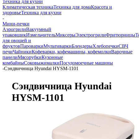
Техника для кухни
Климатическая техника
Техника для дома
Красота и
здоровье
Техника для кухни
-
Мини-печки
Аэрогрили
Вакуумный
упаковщик
Измельчитель
Миксеры
Электрогрили
Фритюрницы
Т
для овощей и
фруктов
Пароварки
Мультиварки
Блендеры
Хлебопечки
СВЧ
печи
Чайники
Кофеварки, кофемашины, кофемолки
Варочные
панели
Мясорубки
Кухонные
комбайны
Соковыжималки
Посудомоечные машины
-
Сэндвичница Hyundai HYSM-1101
Сэндвичница Hyundai
HYSM-1101