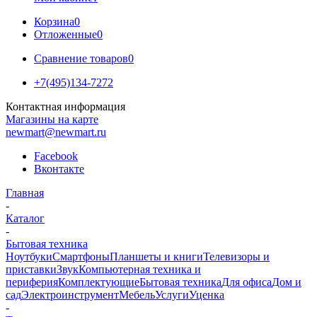
Корзина
0
Отложенные
0
Сравнение товаров
0
+7(495)134-7272
Контактная информация
Магазины на карте
newmart@newmart.ru
Facebook
Вконтакте
Главная
-
Каталог
-
Бытовая техника
Ноутбуки
Смартфоны
Планшеты и книги
Телевизоры и
приставки
Звук
Компьютерная техника и
периферия
Комплектующие
Бытовая техника
Для офиса
Дом и
сад
Электроинструмент
Мебель
Услуги
Уценка
-