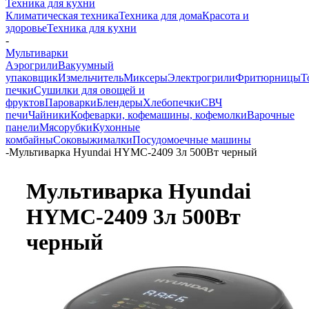
Техника для кухни
Климатическая техника
Техника для дома
Красота и
здоровье
Техника для кухни
-
Мультиварки
Аэрогрили
Вакуумный
упаковщик
Измельчитель
Миксеры
Электрогрили
Фритюрницы
Т
печки
Сушилки для овощей и
фруктов
Пароварки
Блендеры
Хлебопечки
СВЧ
печи
Чайники
Кофеварки, кофемашины, кофемолки
Варочные
панели
Мясорубки
Кухонные
комбайны
Соковыжималки
Посудомоечные машины
-
Мультиварка Hyundai HYMC-2409 3л 500Вт черный
Мультиварка Hyundai
HYMC-2409 3л 500Вт
черный