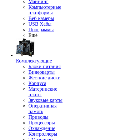
Майнинг
Компьютерные
платформы
Веб-камеры
USB Хабы
Программы
Ещё
Комплектующие
Блоки питания
Видеокарты
Жесткие диски
Корпуса
Материнские
платы
Звуковые карты
Оперативная
память
Приводы
Процессоры
Охлаждение
Контроллеры
TV-тюнеры