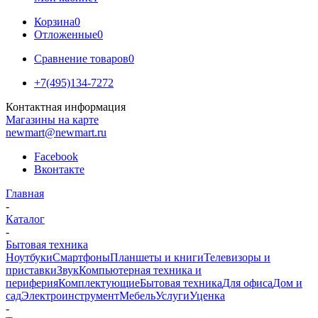
Корзина
0
Отложенные
0
Сравнение товаров
0
+7(495)134-7272
Контактная информация
Магазины на карте
newmart@newmart.ru
Facebook
Вконтакте
Главная
-
Каталог
-
Бытовая техника
Ноутбуки
Смартфоны
Планшеты и книги
Телевизоры и
приставки
Звук
Компьютерная техника и
периферия
Комплектующие
Бытовая техника
Для офиса
Дом и
сад
Электроинструмент
Мебель
Услуги
Уценка
-