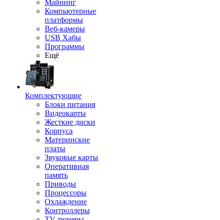
Майнинг
Компьютерные
платформы
Веб-камеры
USB Хабы
Программы
Ещё
Комплектующие
Блоки питания
Видеокарты
Жесткие диски
Корпуса
Материнские
платы
Звуковые карты
Оперативная
память
Приводы
Процессоры
Охлаждение
Контроллеры
TV-тюнеры