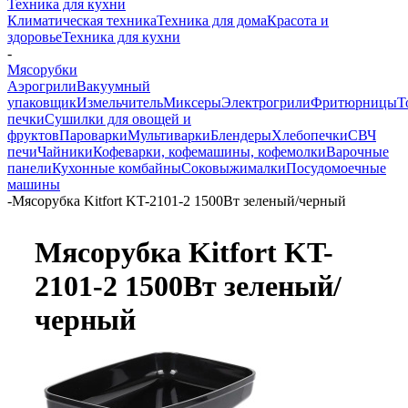
Техника для кухни
Климатическая техника
Техника для дома
Красота и
здоровье
Техника для кухни
-
Мясорубки
Аэрогрили
Вакуумный
упаковщик
Измельчитель
Миксеры
Электрогрили
Фритюрницы
Т
печки
Сушилки для овощей и
фруктов
Пароварки
Мультиварки
Блендеры
Хлебопечки
СВЧ
печи
Чайники
Кофеварки, кофемашины, кофемолки
Варочные
панели
Кухонные комбайны
Соковыжималки
Посудомоечные
машины
-
Мясорубка Kitfort KT-2101-2 1500Вт зеленый/черный
Мясорубка Kitfort KT-
2101-2 1500Вт зеленый/
черный