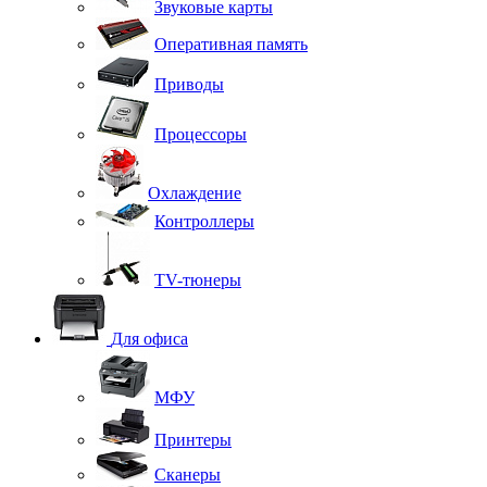
Звуковые карты
Оперативная память
Приводы
Процессоры
Охлаждение
Контроллеры
TV-тюнеры
Для офиса
МФУ
Принтеры
Сканеры