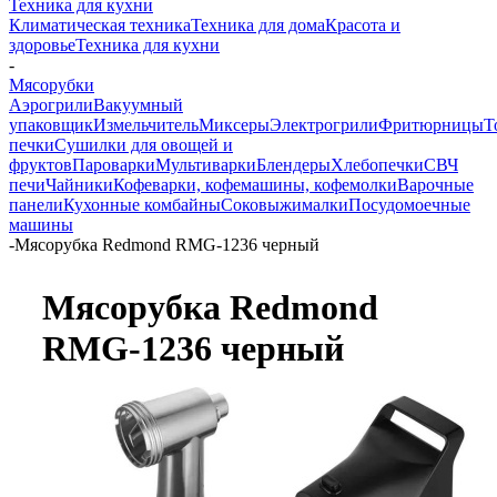
Техника для кухни
Климатическая техника
Техника для дома
Красота и
здоровье
Техника для кухни
-
Мясорубки
Аэрогрили
Вакуумный
упаковщик
Измельчитель
Миксеры
Электрогрили
Фритюрницы
Т
печки
Сушилки для овощей и
фруктов
Пароварки
Мультиварки
Блендеры
Хлебопечки
СВЧ
печи
Чайники
Кофеварки, кофемашины, кофемолки
Варочные
панели
Кухонные комбайны
Соковыжималки
Посудомоечные
машины
-
Мясорубка Redmond RMG-1236 черный
Мясорубка Redmond
RMG-1236 черный