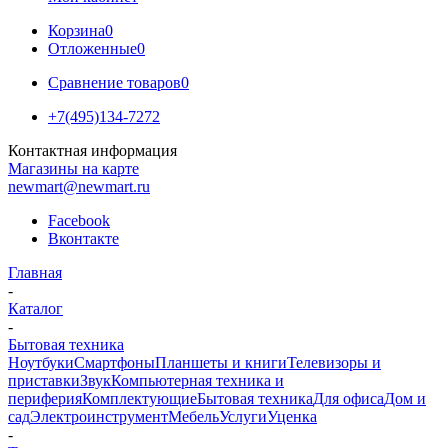
Корзина
0
Отложенные
0
Сравнение товаров
0
+7(495)134-7272
Контактная информация
Магазины на карте
newmart@newmart.ru
Facebook
Вконтакте
Главная
-
Каталог
-
Бытовая техника
Ноутбуки
Смартфоны
Планшеты и книги
Телевизоры и
приставки
Звук
Компьютерная техника и
периферия
Комплектующие
Бытовая техника
Для офиса
Дом и
сад
Электроинструмент
Мебель
Услуги
Уценка
-