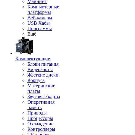
Майнинг
Компьютерные
платформы
Веб-камеры
USB Хабы
Программы
Ещё
Комплектующие
Блоки питания
Видеокарты
Жесткие диски
Корпуса
Материнские
платы
Звуковые карты
Оперативная
память
Приводы
Процессоры
Охлаждение
Контроллеры
TV-тюнеры