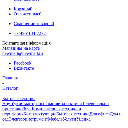
Корзина
0
Отложенные
0
Сравнение товаров
0
+7(495)134-7272
Контактная информация
Магазины на карте
newmart@newmart.ru
Facebook
Вконтакте
Главная
-
Каталог
-
Бытовая техника
Ноутбуки
Смартфоны
Планшеты и книги
Телевизоры и
приставки
Звук
Компьютерная техника и
периферия
Комплектующие
Бытовая техника
Для офиса
Дом и
сад
Электроинструмент
Мебель
Услуги
Уценка
-