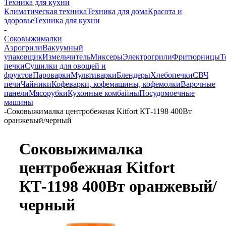
Техника для кухни
Климатическая техника
Техника для дома
Красота и
здоровье
Техника для кухни
-
Соковыжималки
Аэрогрили
Вакуумный
упаковщик
Измельчитель
Миксеры
Электрогрили
Фритюрницы
Т
печки
Сушилки для овощей и
фруктов
Пароварки
Мультиварки
Блендеры
Хлебопечки
СВЧ
печи
Чайники
Кофеварки, кофемашины, кофемолки
Варочные
панели
Мясорубки
Кухонные комбайны
Посудомоечные
машины
-
Соковыжималка центробежная Kitfort КТ-1198 400Вт
оранжевый/черный
Соковыжималка
центробежная Kitfort
КТ-1198 400Вт оранжевый/
черный