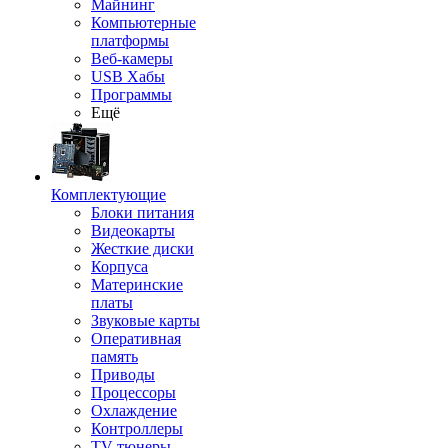
Майнинг
Компьютерные
платформы
Веб-камеры
USB Хабы
Программы
Ещё
Комплектующие
Блоки питания
Видеокарты
Жесткие диски
Корпуса
Материнские
платы
Звуковые карты
Оперативная
память
Приводы
Процессоры
Охлаждение
Контроллеры
TV-тюнеры