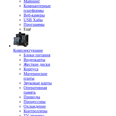
Майнинг
Компьютерные
платформы
Веб-камеры
USB Хабы
Программы
Ещё
Комплектующие
Блоки питания
Видеокарты
Жесткие диски
Корпуса
Материнские
платы
Звуковые карты
Оперативная
память
Приводы
Процессоры
Охлаждение
Контроллеры
TV-тюнеры