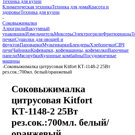
Техника для кухни
Климатическая техника
Техника для дома
Красота и
здоровье
Техника для кухни
-
Соковыжималки
Аэрогрили
Вакуумный
упаковщик
Измельчитель
Миксеры
Электрогрили
Фритюрницы
Т
печки
Сушилки для овощей и
фруктов
Пароварки
Мультиварки
Блендеры
Хлебопечки
СВЧ
печи
Чайники
Кофеварки, кофемашины, кофемолки
Варочные
панели
Мясорубки
Кухонные комбайны
Посудомоечные
машины
-
Соковыжималка цитрусовая Kitfort КТ-1148-2 25Вт
рез.сок.:700мл. белый/оранжевый
Соковыжималка
цитрусовая Kitfort
КТ-1148-2 25Вт
рез.сок.:700мл. белый/
оранжевый