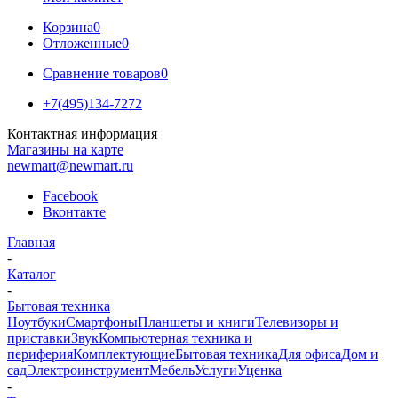
Корзина
0
Отложенные
0
Сравнение товаров
0
+7(495)134-7272
Контактная информация
Магазины на карте
newmart@newmart.ru
Facebook
Вконтакте
Главная
-
Каталог
-
Бытовая техника
Ноутбуки
Смартфоны
Планшеты и книги
Телевизоры и
приставки
Звук
Компьютерная техника и
периферия
Комплектующие
Бытовая техника
Для офиса
Дом и
сад
Электроинструмент
Мебель
Услуги
Уценка
-