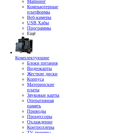
Майнинг
Компьютерные
платформы
Веб-камеры
USB Хабы
Программы
Ещё
Комплектующие
Блоки питания
Видеокарты
Жесткие диски
Корпуса
Материнские
платы
Звуковые карты
Оперативная
память
Приводы
Процессоры
Охлаждение
Контроллеры
TV-тюнеры