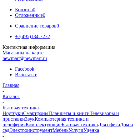
Корзина
0
Отложенные
0
Сравнение товаров
0
+7(495)134-7272
Контактная информация
Магазины на карте
newmart@newmart.ru
Facebook
Вконтакте
Главная
-
Каталог
-
Бытовая техника
Ноутбуки
Смартфоны
Планшеты и книги
Телевизоры и
приставки
Звук
Компьютерная техника и
периферия
Комплектующие
Бытовая техника
Для офиса
Дом и
сад
Электроинструмент
Мебель
Услуги
Уценка
-