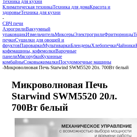
Техника для кухни
Климатическая техника
Техника для дома
Красота и
здоровье
Техника для кухни
-
СВЧ печи
Аэрогрили
Вакуумный
упаковщик
Измельчитель
Миксеры
Электрогрили
Фритюрницы
Т
печки
Сушилки для овощей и
фруктов
Пароварки
Мультиварки
Блендеры
Хлебопечки
Чайники
кофемашины, кофемолки
Варочные
панели
Мясорубки
Кухонные
комбайны
Соковыжималки
Посудомоечные машины
-
Микроволновая Печь Starwind SWM5520 20л. 700Вт белый
Микроволновая Печь
Starwind SWM5520 20л.
700Вт белый