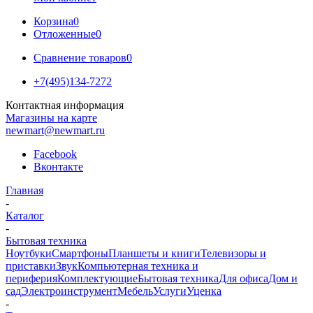
Корзина
0
Отложенные
0
Сравнение товаров
0
+7(495)134-7272
Контактная информация
Магазины на карте
newmart@newmart.ru
Facebook
Вконтакте
Главная
-
Каталог
-
Бытовая техника
Ноутбуки
Смартфоны
Планшеты и книги
Телевизоры и
приставки
Звук
Компьютерная техника и
периферия
Комплектующие
Бытовая техника
Для офиса
Дом и
сад
Электроинструмент
Мебель
Услуги
Уценка
-