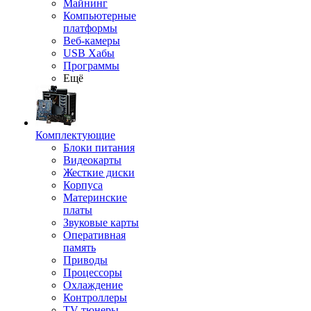
Майнинг
Компьютерные
платформы
Веб-камеры
USB Хабы
Программы
Ещё
Комплектующие
Блоки питания
Видеокарты
Жесткие диски
Корпуса
Материнские
платы
Звуковые карты
Оперативная
память
Приводы
Процессоры
Охлаждение
Контроллеры
TV-тюнеры