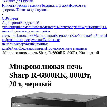
Техника для кухни
Климатическая техника
Техника для дома
Красота и
здоровье
Техника для кухни
-
СВЧ печи
Аэрогрили
Вакуумный
упаковщик
Измельчитель
Миксеры
Электрогрили
Фритюрницы
Т
печки
Сушилки для овощей и
фруктов
Пароварки
Мультиварки
Блендеры
Хлебопечки
Чайники
кофемашины, кофемолки
Варочные
панели
Мясорубки
Кухонные
комбайны
Соковыжималки
Посудомоечные машины
-
Микроволновая печь Sharp R-6800RK, 800Вт, 20л, черный
Микроволновая печь
Sharp R-6800RK, 800Вт,
20л, черный