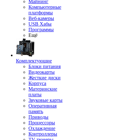
Майнинг
Компьютерные
платформы
Веб-камеры
USB Хабы
Программы
Ещё
Комплектующие
Блоки питания
Видеокарты
Жесткие диски
Корпуса
Материнские
платы
Звуковые карты
Оперативная
память
Приводы
Процессоры
Охлаждение
Контроллеры
TV-тюнеры