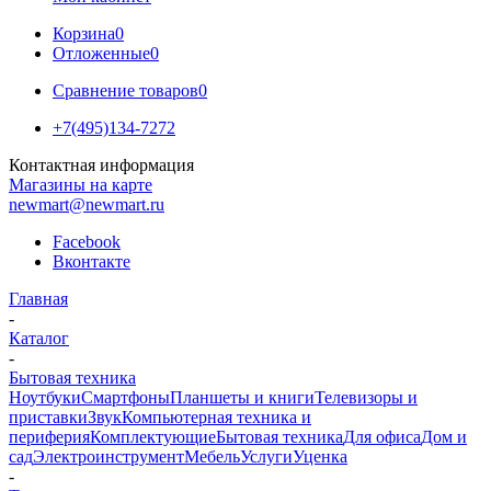
Корзина
0
Отложенные
0
Сравнение товаров
0
+7(495)134-7272
Контактная информация
Магазины на карте
newmart@newmart.ru
Facebook
Вконтакте
Главная
-
Каталог
-
Бытовая техника
Ноутбуки
Смартфоны
Планшеты и книги
Телевизоры и
приставки
Звук
Компьютерная техника и
периферия
Комплектующие
Бытовая техника
Для офиса
Дом и
сад
Электроинструмент
Мебель
Услуги
Уценка
-