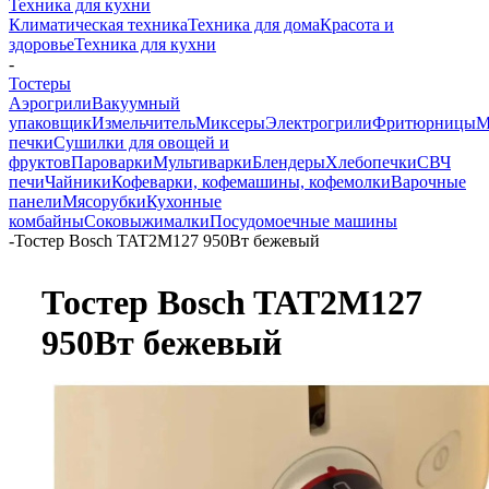
Техника для кухни
Климатическая техника
Техника для дома
Красота и
здоровье
Техника для кухни
-
Тостеры
Аэрогрили
Вакуумный
упаковщик
Измельчитель
Миксеры
Электрогрили
Фритюрницы
М
печки
Сушилки для овощей и
фруктов
Пароварки
Мультиварки
Блендеры
Хлебопечки
СВЧ
печи
Чайники
Кофеварки, кофемашины, кофемолки
Варочные
панели
Мясорубки
Кухонные
комбайны
Соковыжималки
Посудомоечные машины
-
Тостер Bosch TAT2M127 950Вт бежевый
Тостер Bosch TAT2M127
950Вт бежевый