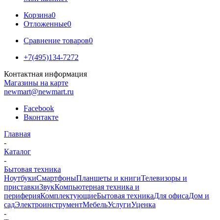
Корзина
0
Отложенные
0
Сравнение товаров
0
+7(495)134-7272
Контактная информация
Магазины на карте
newmart@newmart.ru
Facebook
Вконтакте
Главная
-
Каталог
-
Бытовая техника
Ноутбуки
Смартфоны
Планшеты и книги
Телевизоры и
приставки
Звук
Компьютерная техника и
периферия
Комплектующие
Бытовая техника
Для офиса
Дом и
сад
Электроинструмент
Мебель
Услуги
Уценка
-