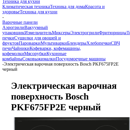
Техника для кухни
Климатическая техника
Техника для дома
Красота и
здоровье
Техника для кухни
-
Варочные панели
Аэрогрили
Вакуумный
упаковщик
Измельчитель
Миксеры
Электрогрили
Фритюрницы
Т
печки
Сушилки для овощей и
фруктов
Пароварки
Мультиварки
Блендеры
Хлебопечки
СВЧ
печи
Чайники
Кофеварки, кофемашины,
кофемолки
Мясорубки
Кухонные
комбайны
Соковыжималки
Посудомоечные машины
-
Электрическая варочная поверхность Bosch PKF675FP2E
черный
Электрическая варочная
поверхность Bosch
PKF675FP2E черный