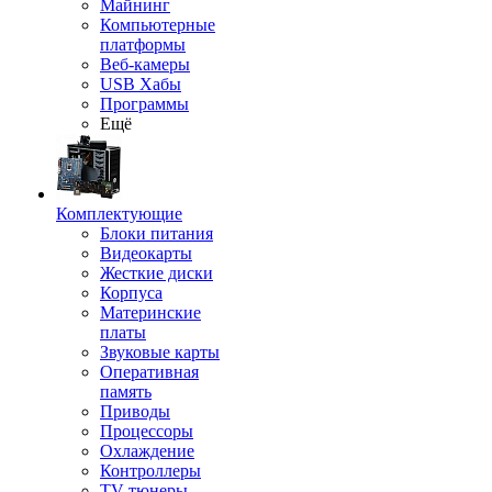
Майнинг
Компьютерные
платформы
Веб-камеры
USB Хабы
Программы
Ещё
Комплектующие
Блоки питания
Видеокарты
Жесткие диски
Корпуса
Материнские
платы
Звуковые карты
Оперативная
память
Приводы
Процессоры
Охлаждение
Контроллеры
TV-тюнеры